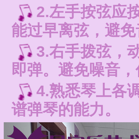
2.左手按弦应
能过早离弦，避免
3.右手拨弦，
即弹。避免噪音，
4.熟悉琴上各
谱弹琴的能力。