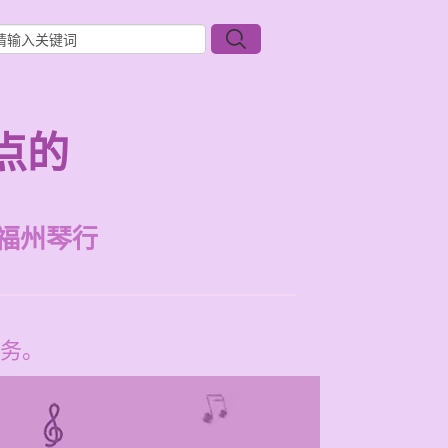
点的
福州琴行
务。