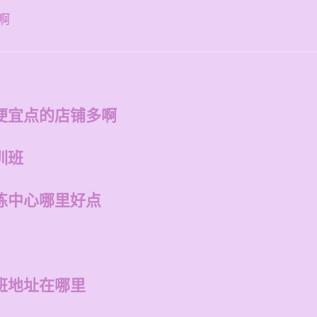
啊
便宜点的店铺多啊
训班
练中心哪里好点
班地址在哪里