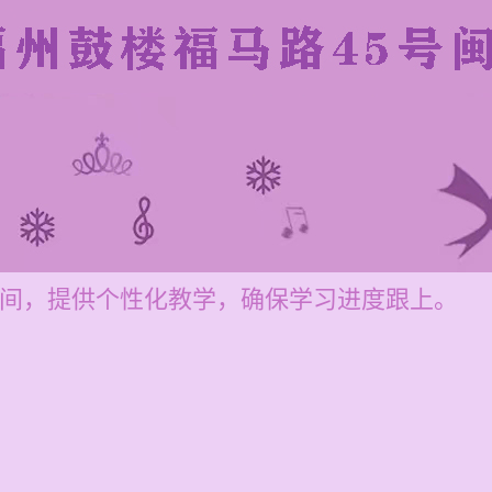
0元之间，提供个性化教学，确保学习进度跟上。