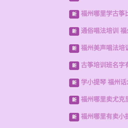
福州哪里学古筝
新
通俗唱法培训 
新
福州美声唱法培
新
古筝培训班名字
新
学小提琴 福州
新
福州哪里卖尤克
新
福州哪里有卖小
新