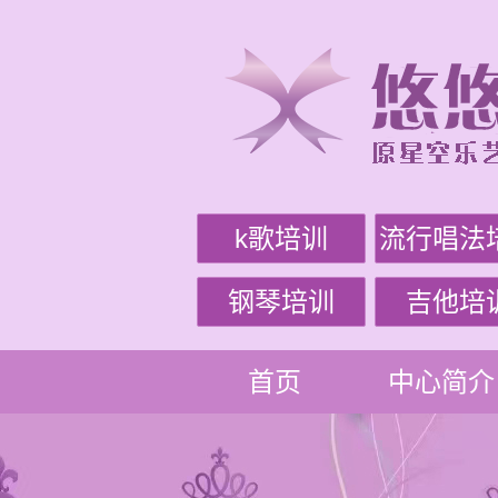
k歌培训
流行唱法
钢琴培训
吉他培
首页
中心简介