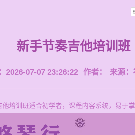
新手节奏吉他培训班
026-07-07 23:26:22
作者：
来源：
吉他培训班适合初学者，课程内容系统，易于掌