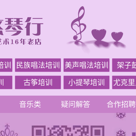
培训
民族唱法培训
美声唱法培训
架子
训
古筝培训
小提琴培训
尤克里
音乐类
疑问解答
合作招聘