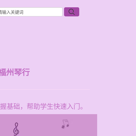
福州琴行
握基础，帮助学生快速入门。