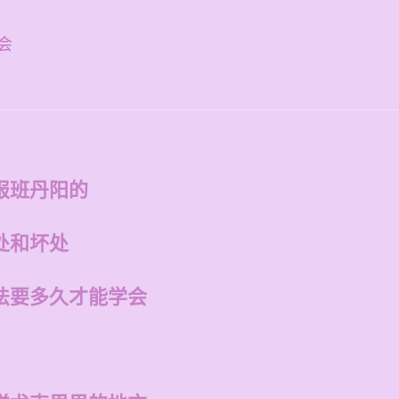
会
报班丹阳的
处和坏处
法要多久才能学会