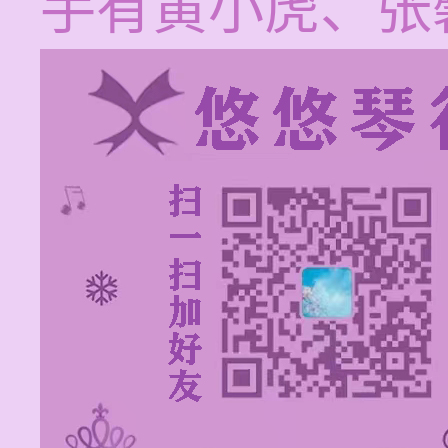
手有黄小虎、张